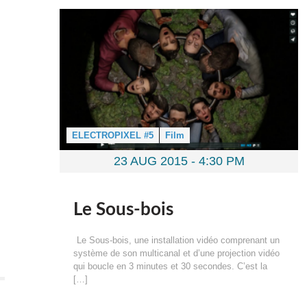
ELECTROPIXEL #5
Film
23 AUG 2015 -
4:30 PM
Le Sous-bois
Le Sous-bois, une installation vidéo comprenant un
système de son multicanal et d’une projection vidéo
qui boucle en 3 minutes et 30 secondes. C’est la
[…]