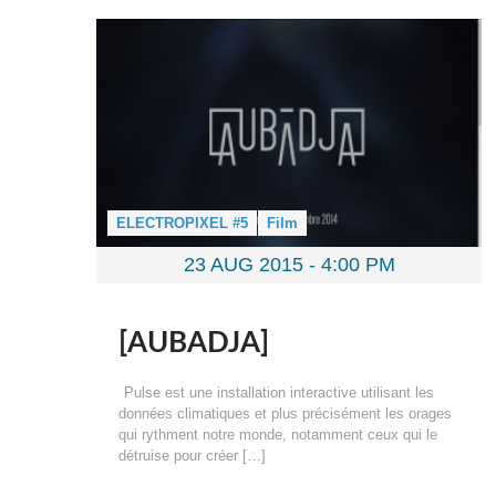
ELECTROPIXEL #5
Film
23 AUG 2015 -
4:00 PM
[AUBADJA]
Pulse est une installation interactive utilisant les
données climatiques et plus précisément les orages
qui rythment notre monde, notamment ceux qui le
détruise pour créer […]