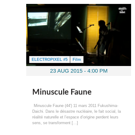
ELECTROPIXEL #5
Film
23 AUG 2015 -
4:00 PM
Minuscule Faune
Minuscule Faune (44′) 11 mars 2011 Fukushima-
Daichi. Dans le désastre nucléaire, le fait social, la
réalité naturelle et l’espace d’origine perdent leurs
sens, se transforment […]