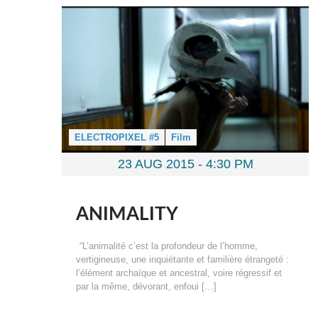
ELECTROPIXEL #5
Film
23 AUG 2015 -
4:30 PM
ANIMALITY
“L’animalité c’est la profondeur de l’homme,
vertigineuse, une inquiétante et familière étrangeté :
l’élément archaïque et ancestral, voire régressif et
par la même, dévorant, enfoui […]