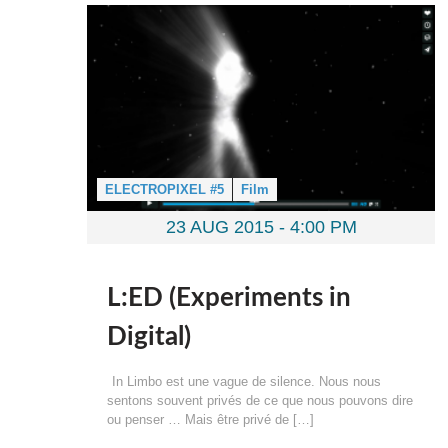
ELECTROPIXEL #5
Film
23 AUG 2015 -
4:00 PM
L:ED (Experiments in
Digital)
In Limbo est une vague de silence. Nous nous
sentons souvent privés de ce que nous pouvons dire
ou penser … Mais être privé de […]