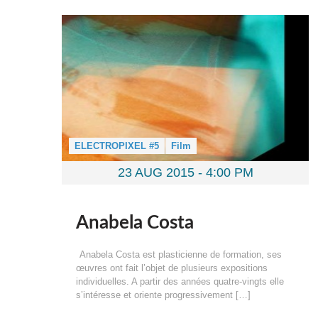
ELECTROPIXEL #5
Film
23 AUG 2015 -
4:00 PM
Anabela Costa
Anabela Costa est plasticienne de formation, ses
œuvres ont fait l’objet de plusieurs expositions
individuelles. A partir des années quatre-vingts elle
s’intéresse et oriente progressivement […]