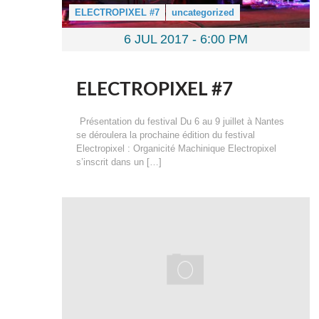
ELECTROPIXEL #7
uncategorized
6 JUL 2017 -
6:00 PM
ELECTROPIXEL #7
Présentation du festival Du 6 au 9 juillet à Nantes
se déroulera la prochaine édition du festival
Electropixel : Organicité Machinique Electropixel
s’inscrit dans un […]