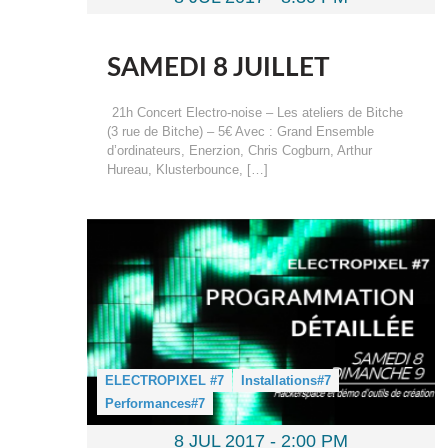
SAMEDI 8 JUILLET
21h Concert Electro-noise – Les ateliers de Bitche
(3 rue de Bitche) – 5€ Avec : Grand Ensemble
d’ordinateurs, Enerzion, Chris Cogburn, Arthur
Hureau, Klusterbounce, […]
ELECTROPIXEL #7
Installations#7
Performances#7
8 JUL 2017 -
2:00 PM