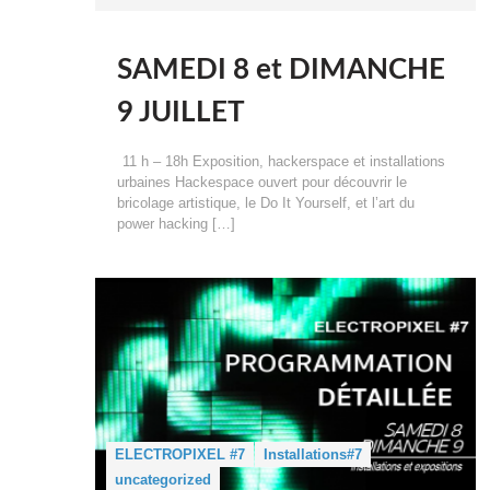
SAMEDI 8 et DIMANCHE
9 JUILLET
11 h – 18h Exposition, hackerspace et installations
urbaines Hackespace ouvert pour découvrir le
bricolage artistique, le Do It Yourself, et l’art du
power hacking […]
ELECTROPIXEL #7
Installations#7
uncategorized