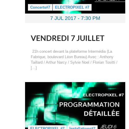
Concerts#7
ELECTROPIXEL #7
7 JUL 2017 -
7:30 PM
VENDREDI 7 JUILLET
21h concert devant la plateforme Intermédia (La
Fabrique, boulevard Léon Bureau) Avec : Anthony
Taillard / Arthur Narcy / Sylvie Noel / Florian Tositti /
[…]
ELECTROPIXEL #7
Installations#7