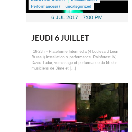
Performances#7
uncategorized
6 JUL 2017 -
7:00 PM
JEUDI 6 JUILLET
19-23h – Plateforme Intermédia (4 boulevard Léon
Bureau) Installation & performance Rainforest IV,
David Tudor, vernissage et performance de 5h des
musiciens de Dime et […]