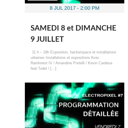
8 JUL 2017 -
2:00 PM
SAMEDI 8 et DIMANCHE
9 JUILLET
11 h – 18h Exposition, hackerspace et installations
urbaines Installations et expositions Avec :
Rainforest IV / Amandine Portelli / Kevin Cardesa
feat Todel / […]