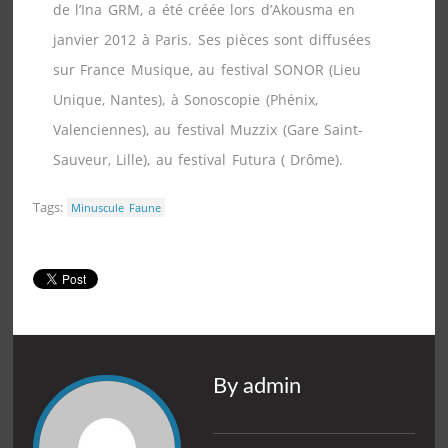
de l’Ina GRM, a été créée lors d’Akousma en
janvier 2012 à Paris. Ses pièces sont diffusées
sur France Musique, au festival SONOR (Lieu
Unique, Nantes), à Sonoscopie (Phénix,
Valenciennes), au festival Muzzix (Gare Saint-
Sauveur, Lille), au festival Futura ( Drôme).
Tags:
Minuscule Faune
By admin