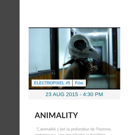
ELECTROPIXEL #5
Film
23 AUG 2015 -
4:30 PM
ANIMALITY
“L’animalité c’est la profondeur de l’homme,
vertigineuse, une inquiétante et familière