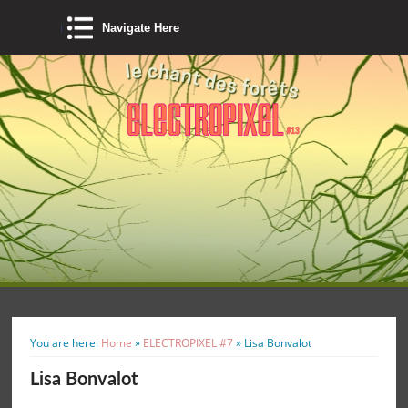
Navigate Here
You are here:
Home
»
ELECTROPIXEL #7
»
Lisa Bonvalot
Lisa Bonvalot