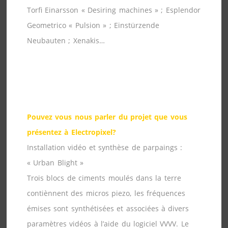
Torfi Einarsson « Desiring machines » ; Esplendor
Geometrico « Pulsion » ; Einstürzende
Neubauten ; Xenakis…
Pouvez vous nous parler du projet que vous
présentez à Electropixel?
Installation vidéo et synthèse de parpaings :
« Urban Blight »
Trois blocs de ciments moulés dans la terre
contiènnent des micros piezo, les fréquences
émises sont synthétisées et associées à divers
paramètres vidéos à l’aide du logiciel VVVV. Le