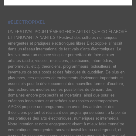
#ELECTROPIXEL
UN FESTIVAL POUR L’ÉMERGENCE ARTISTIQUE CO-ÉLABORÉ
ET INNOVANT À NANTES ! Festival des cultures numériques
émergentes et pratiques électroniques libres Electropixel s’inscrit
dans un réseau international de festivals d’arts électroniques. Le
festival ouvre un espace singulier permettant de faire croiser
artistes (audio, visuels, musiciens, plasticiens, intermédias,
performeurs, etc.), théoriciens, programmeurs, bidouilleurs, et
inventeurs de tous bords et des fabriques du quotidien. De plus en
plus rares, ces espaces de croisements deviennent importants et
essentiels pour le développement des nouvelles formes d’écriture,
des recherches inédites sur les possibilités de demain, des
domaines encore prospectifs et incertains, ainsi que pour les
créations innovantes et attachées aux utopies contemporaines.
APO33 propose une programmation avec des artistes et des
théoriciens portant et réalisant des projets qui se situent à la pointe
des pratiques des arts électroniques, numériques et intermédia.
Notre intention et notre engagement visent à mieux faire connaître
ces pratiques émergentes, souvent invisibles ou underground, et
issues des nouveaux genres et codes contemporains tout en étant