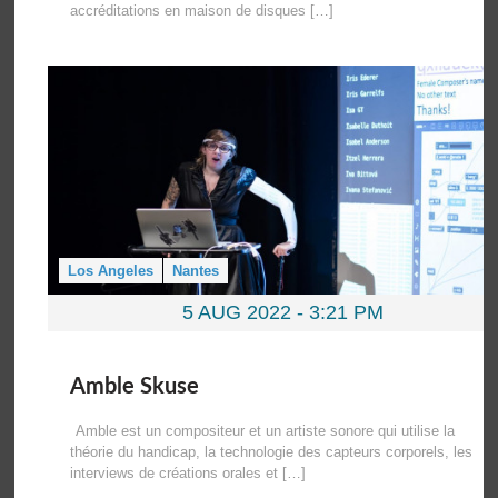
accréditations en maison de disques […]
Los Angeles
Nantes
5 AUG 2022 -
3:21 PM
Amble Skuse
Amble est un compositeur et un artiste sonore qui utilise la
théorie du handicap, la technologie des capteurs corporels, les
interviews de créations orales et […]