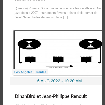
(pseudo) Romaric Sobac, musicien de jazz francé affilié au Non-
jazz depuis 2007. Instruments favoris : piano droit, cornet de
Saint Nazer, balles de tennis. Joue […]
Los Angeles
Nantes
6 AUG 2022 -
10:20 AM
DinahBird et Jean-Philippe Renoult