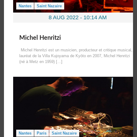
Nantes
Saint Nazaire
8 AUG 2022 -
10:14 AM
Michel Henritzi
Michel Henritzi est un musicien, producteur et critique musical,
lauréat de la Villa Kujoyama de Kyōto en 2007, Michel Henritzi
(né à Metz en 1959) […]
Nantes
Paris
Saint Nazaire