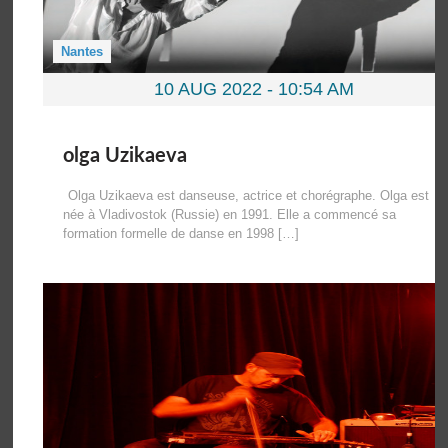
Nantes
10 AUG 2022 -
10:54 AM
olga Uzikaeva
Olga Uzikaeva est danseuse, actrice et chorégraphe. Olga est
née à Vladivostok (Russie) en 1991. Elle a commencé sa
formation formelle de danse en 1998 […]