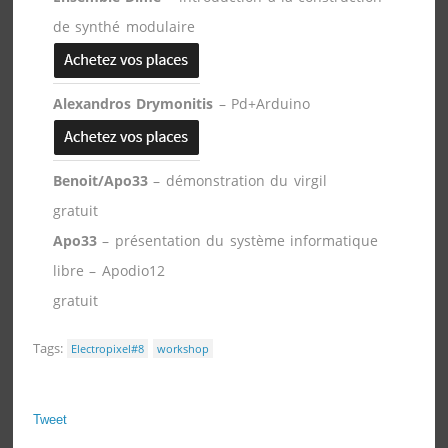
de synthé modulaire
Alexandros Drymonitis
– Pd+Arduino
Benoit/Apo33
– démonstration du virgil
gratuit
Apo33
– présentation du système informatique
libre – Apodio12
gratuit
Tags:
Electropixel#8
workshop
Tweet