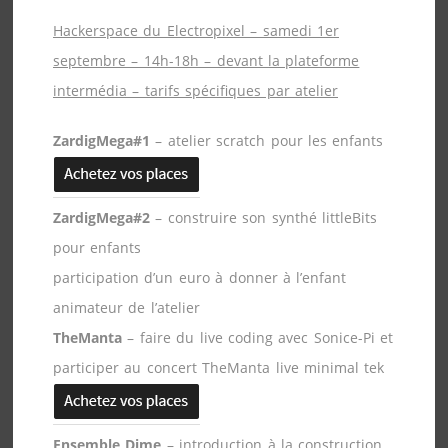
Hackerspace du Electropixel – samedi 1er
septembre – 14h-18h – devant la plateforme
intermédia – tarifs spécifiques par atelier
ZardigMega#1
– atelier scratch pour les enfants
ZardigMega#2
– construire son synthé littleBits
pour enfants
participation d’un euro à donner à l’enfant
animateur de l’atelier
TheManta
– faire du live coding avec Sonice-Pi et
participer au concert TheManta live minimal tek
Ensemble Dime
– introduction à la construction