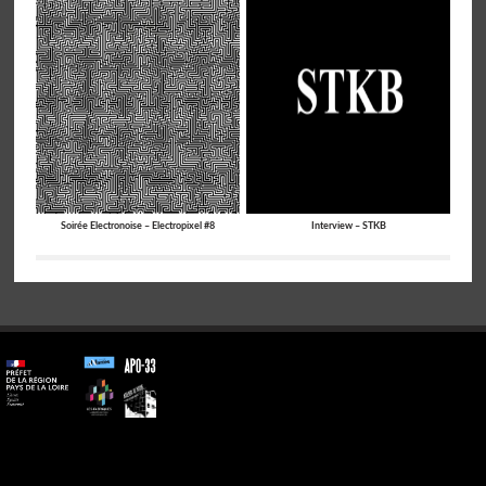
Soirée Electronoise – Electropixel #8
Interview – STKB