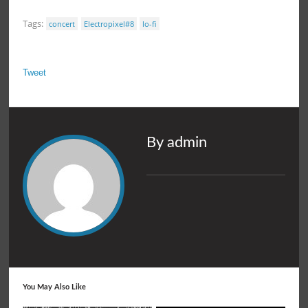
Tags:
concert
Electropixel#8
lo-fi
Tweet
By admin
You May Also Like