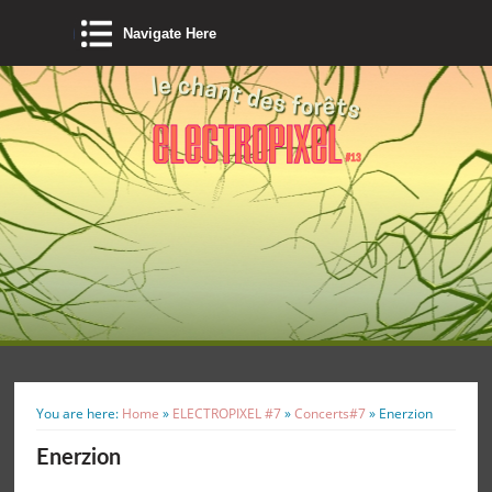
Navigate Here
You are here:
Home
»
ELECTROPIXEL #7
»
Concerts#7
»
Enerzion
Enerzion