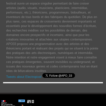
festival ouvre un espace singulier permettant de faire croiser
artistes (audio, visuels, musiciens, plasticiens, intermédias,
performeurs, etc.), théoriciens, programmeurs, bidouilleurs, et
inventeurs de tous bords et des fabriques du quotidien. De plus en
plus rares, ces espaces de croisements deviennent importants et
essentiels pour le développement des nouvelles formes d’écriture,
des recherches inédites sur les possibilités de demain, des
domaines encore prospectifs et incertains, ainsi que pour les
créations innovantes et attachées aux utopies contemporaines.
APO33 propose une programmation avec des artistes et des
théoriciens portant et réalisant des projets qui se situent à la pointe
des pratiques des arts électroniques, numériques et intermédia.
Notre intention et notre engagement visent à mieux faire connaître
ces pratiques émergentes, souvent invisibles ou underground, et
issues des nouveaux genres et codes contemporains tout en étant
nées de bifurcations insolites.
Tweets about Electropixel