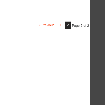
« Previous
1
2
Page 2 of 2