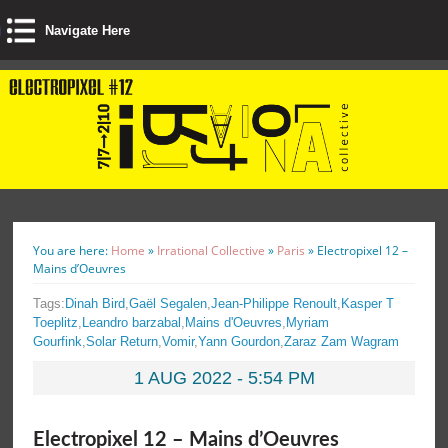
Navigate Here
You are here:
Home
»
Irrational Collective
»
Paris
»
Electropixel 12 –
Mains d’Oeuvres
Tags:
Dinah Bird
,
Gaël Segalen
,
Jean-Philippe Renoult
,
Kasper T
Toeplitz
,
Leandro barzabal
,
Mains d'Oeuvres
,
Myriam
Gourfink
,
Solar Return
,
Vomir
,
Yann Gourdon
,
Zaraz Zam Wagram
1 AUG 2022 - 5:54 PM
Electropixel 12 – Mains d’Oeuvres