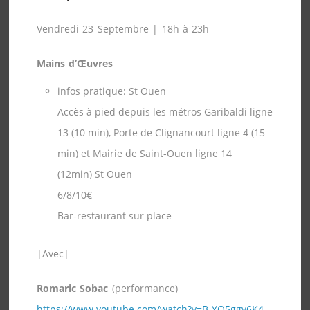
Vendredi 23 Septembre
| 18h à 23h
Mains d’Œuvres
infos pratique: St Ouen
Accès à pied depuis les métros Garibaldi ligne
13 (10 min), Porte de Clignancourt ligne 4 (15
min) et Mairie de Saint-Ouen ligne 14
(12min) St Ouen
6/8/10€
Bar-restaurant sur place
|Avec|
Romaric Sobac
(performance)
https://www.youtube.com/watch?v=B-YO5ggv6K4