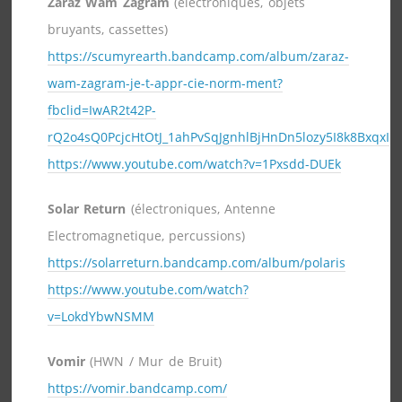
Zaraz Wam Zagram
(électroniques, objets
bruyants, cassettes)
https://scumyrearth.bandcamp.com/album/zaraz-
wam-zagram-je-t-appr-cie-norm-ment?
fbclid=IwAR2t42P-
rQ2o4sQ0PcjcHtOtJ_1ahPvSqJgnhlBjHnDn5lozy5I8k8BxqxI
https://www.youtube.com/watch?v=1Pxsdd-DUEk
Solar Return
(électroniques, Antenne
Electromagnetique, percussions)
https://solarreturn.bandcamp.com/album/polaris
https://www.youtube.com/watch?
v=LokdYbwNSMM
Vomir
(HWN / Mur de Bruit)
https://vomir.bandcamp.com/