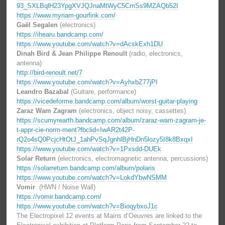
93_SXLBqlH23YpgXVJQJnaMtWyC5CmSs9MZAQb52I
https://www.myriam-gourfink.com/
Gaël Segalen
(electronics)
https://ihearu.bandcamp.com/
https://www.youtube.com/watch?v=dAcskExh1DU
Dinah Bird & Jean Philippe Renoult
(radio, electronics,
antenna)
http://bird-renoult.net/7
https://www.youtube.com/watch?v=AyhxbZ77jPI
Leandro Bazabal
(Guitare, performance)
https://vicedeforme.bandcamp.com/album/worst-guitar-playing
Zaraz Wam Zagram
(electronics, object noisy, cassettes)
https://scumyrearth.bandcamp.com/album/zaraz-wam-zagram-je-
t-appr-cie-norm-ment?fbclid=IwAR2t42P-
rQ2o4sQ0PcjcHtOtJ_1ahPvSqJgnhlBjHnDn5lozy5I8k8BxqxI
https://www.youtube.com/watch?v=1Pxsdd-DUEk
Solar Return
(electronics, electromagnetic antenna, percussions)
https://solarreturn.bandcamp.com/album/polaris
https://www.youtube.com/watch?v=LokdYbwNSMM
Vomir
(HWN / Noise Wall)
https://vomir.bandcamp.com/
https://www.youtube.com/watch?v=BioqybxoJ1c
The Electropixel 12 events at Mains d’Oeuvres are linked to the