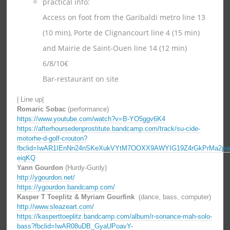
practical info:
Access on foot from the Garibaldi metro line 13
(10 min), Porte de Clignancourt line 4 (15 min)
and Mairie de Saint-Ouen line 14 (12 min)
6/8/10€
Bar-restaurant on site
| Line up|
Romaric Sobac
(performance)
https://www.youtube.com/watch?v=B-YO5ggv6K4
https://afterhoursedenprostitute.bandcamp.com/track/su-cide-
motorhe-d-golf-crouton?
fbclid=IwAR1IEnNn24nSKeXukVYtM7OOXX9AWYIG19Z4rGkPrMa2pa
eiqKQ
Yann Gourdon
(
Hurdy-Gurdy
)
http://ygourdon.net/
https://ygourdon.bandcamp.com/
Kasper T Toeplitz & Myriam Gourfink
(dance, bass, computer)
http://www.sleazeart.com/
https://kasperttoeplitz.bandcamp.com/album/r-sonance-mah-solo-
bass?fbclid=IwAR08uDB_GyaUPoavY-