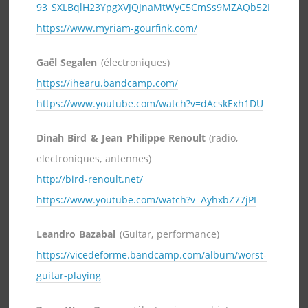
93_SXLBqlH23YpgXVJQJnaMtWyC5CmSs9MZAQb52I
https://www.myriam-gourfink.com/
Gaël Segalen
(électroniques)
https://ihearu.bandcamp.com/
https://www.youtube.com/watch?v=dAcskExh1DU
Dinah Bird & Jean Philippe Renoult
(radio,
electroniques, antennes)
http://bird-renoult.net/
https://www.youtube.com/watch?v=AyhxbZ77jPI
Leandro Bazabal
(Guitar, performance)
https://vicedeforme.bandcamp.com/album/worst-
guitar-playing