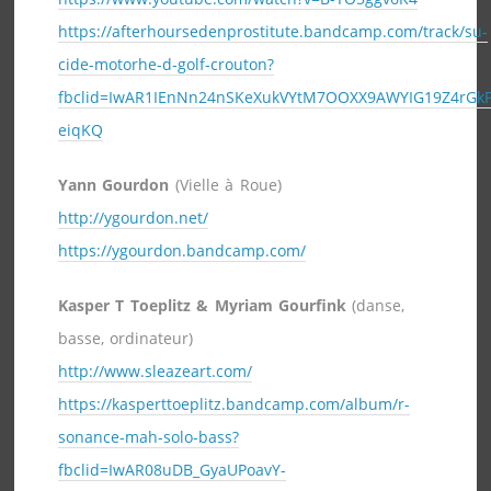
https://afterhoursedenprostitute.bandcamp.com/track/su-
cide-motorhe-d-golf-crouton?
fbclid=IwAR1IEnNn24nSKeXukVYtM7OOXX9AWYIG19Z4rGk
eiqKQ
Yann Gourdon
(Vielle à Roue)
http://ygourdon.net/
https://ygourdon.bandcamp.com/
Kasper T Toeplitz & Myriam Gourfink
(danse,
basse, ordinateur)
http://www.sleazeart.com/
https://kasperttoeplitz.bandcamp.com/album/r-
sonance-mah-solo-bass?
fbclid=IwAR08uDB_GyaUPoavY-