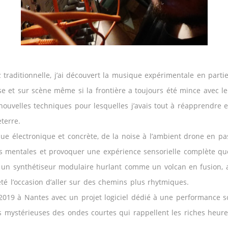
aditionnelle, j’ai découvert la musique expérimentale en partie 
isse et sur scène même si la frontière a toujours été mince avec le
 nouvelles techniques pour lesquelles j’avais tout à réapprendre 
terre.
ique électronique et concrète, de la noise à l’ambient drone en p
es mentales et provoquer une expérience sensorielle complète que
u un synthétiseur modulaire hurlant comme un volcan en fusion,
é l’occasion d’aller sur des chemins plus rhytmiques.
en 2019 à Nantes avec un projet logiciel dédié à une performance 
 mystérieuses des ondes courtes qui rappellent les riches heures