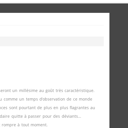
ront un millésime au goût très caractéristique.
 vécu comme un temps d’observation de ce monde
nces sont pourtant de plus en plus flagrantes au
ndaire quitte à passer pour des déviants…
ut rompre à tout moment.