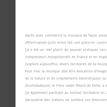
Après avoir commencé la musique de façon assez tr
d’Electropixel qu’ils m’ont fait une place en coul
Ça a été un réel plaisir de pouvoir pratiquer ces
compositeurs exceptionnels en France et en Angle
J’explore aujourd’hui divers territoires de la mus
Pour moi, la musique doit être évocatrice d’imag
de la nature et de crépitements électroniques o
Drumtakaboum, le frère cadet fêtard de Dime, a ét
J’ai également participé au festival Oscillation 
découverte des stations de nombre, ces émissions