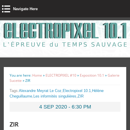
Navigate Here
You are here:
Home
»
ELECTROPIXEL #10
»
Exposition 10.1
»
Galerie
Sucette
»
ZIR
Tags:
Alexandre Meyrat Le Coz
,
Electropixel 10.1
,
Hélène
Cheguillaume
,
Les informités singulières
,
ZIR
4 SEP 2020 - 6:30 PM
ZIR