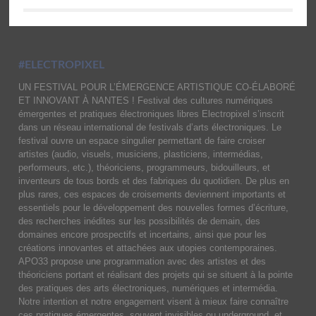
#ELECTROPIXEL
UN FESTIVAL POUR L’ÉMERGENCE ARTISTIQUE CO-ÉLABORÉ
ET INNOVANT À NANTES ! Festival des cultures numériques
émergentes et pratiques électroniques libres Electropixel s’inscrit
dans un réseau international de festivals d’arts électroniques. Le
festival ouvre un espace singulier permettant de faire croiser
artistes (audio, visuels, musiciens, plasticiens, intermédias,
performeurs, etc.), théoriciens, programmeurs, bidouilleurs, et
inventeurs de tous bords et des fabriques du quotidien. De plus en
plus rares, ces espaces de croisements deviennent importants et
essentiels pour le développement des nouvelles formes d’écriture,
des recherches inédites sur les possibilités de demain, des
domaines encore prospectifs et incertains, ainsi que pour les
créations innovantes et attachées aux utopies contemporaines.
APO33 propose une programmation avec des artistes et des
théoriciens portant et réalisant des projets qui se situent à la pointe
des pratiques des arts électroniques, numériques et intermédia.
Notre intention et notre engagement visent à mieux faire connaître
ces pratiques émergentes, souvent invisibles ou underground, et