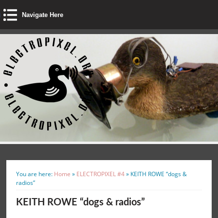
Navigate Here
You are here:
Home
»
ELECTROPIXEL #4
»
KEITH ROWE “dogs &
radios”
KEITH ROWE “dogs & radios”