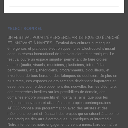
#ELECTROPIXEL
UN FESTIVAL POUR L’ÉMERGENCE ARTISTIQUE CO-ÉLABORÉ
ET INNOVANT À NANTES ! Festival des cultures numériques
émergentes et pratiques électroniques libres Electropixel s’inscrit
dans un réseau international de festivals d’arts électroniques. Le
festival ouvre un espace singulier permettant de faire croiser
artistes (audio, visuels, musiciens, plasticiens, intermédias,
performeurs, etc.), théoriciens, programmeurs, bidouilleurs, et
inventeurs de tous bords et des fabriques du quotidien. De plus en
plus rares, ces espaces de croisements deviennent importants et
essentiels pour le développement des nouvelles formes d’écriture,
des recherches inédites sur les possibilités de demain, des
domaines encore prospectifs et incertains, ainsi que pour les
créations innovantes et attachées aux utopies contemporaines.
APO33 propose une programmation avec des artistes et des
théoriciens portant et réalisant des projets qui se situent à la pointe
des pratiques des arts électroniques, numériques et intermédia.
Notre intention et notre engagement visent à mieux faire connaître