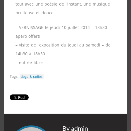
tout avec une poésie de l’instant, une musique
bruiteuse et douce.
– VERNISSAGE le jeudi 10 juillet 2014 – 18h30 –
apéro offert!
– visite de l’exposition du jeudi au samedi – de
14h30 à 18h30
– entrée libre
Tags:
dogs & radios
By admin